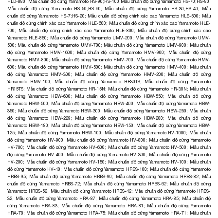
HLD-880
;
Mẫu chuẩn độ cứng Yamamoto HS-90;HS-100
;
Mẫu chuẩn độ cứng Yamamoto HS-70;HS-80
;
Mẫu chuẩn độ cứng Yamamoto HS-50;HS-60
;
Mẫu chuẩn độ cứng Yamamoto HS-30;HS-40
;
Mẫu
chuẩn độ cứng Yamamoto HS-7;HS-20
;
Mẫu chuẩn độ cứng chính xác cao Yamamoto HLE-500
;
Mẫu
chuẩn độ cứng chính xác cao Yamamoto HLE-600
;
Mẫu chuẩn độ cứng chính xác cao Yamamoto HLE-
700
;
Mẫu chuẩn độ cứng chính xác cao Yamamoto HLE-800
;
Mẫu chuẩn độ cứng chính xác cao
Yamamoto HLE-850
;
Mẫu chuẩn độ cứng Yamamoto UMV-200
;
Mẫu chuẩn độ cứng Yamamoto UMV-
500
;
Mẫu chuẩn độ cứng Yamamoto UMV-700
;
Mẫu chuẩn độ cứng Yamamoto UMV-900
;
Mẫu chuẩn
độ cứng Yamamoto HMV-1600
;
Mẫu chuẩn độ cứng Yamamoto HMV-900
;
Mẫu chuẩn độ cứng
Yamamoto HMV-800
;
Mẫu chuẩn độ cứng Yamamoto HMV-700
;
Mẫu chuẩn độ cứng Yamamoto HMV-
600
;
Mẫu chuẩn độ cứng Yamamoto HMV-500
;
Mẫu chuẩn độ cứng Yamamoto HMV-400
;
Mẫu chuẩn
độ cứng Yamamoto HMV-300
;
Mẫu chuẩn độ cứng Yamamoto HMV-200
;
Mẫu chuẩn độ cứng
Yamamoto HMV-100
;
Mẫu chuẩn độ cứng Yamamoto HR30TS
;
Mẫu chuẩn độ cứng Yamamoto
HR15TS
;
Mẫu chuẩn độ cứng Yamamoto HR-15N
;
Mẫu chuẩn độ cứng Yamamoto HR-30N
;
Mẫu chuẩn
độ cứng Yamamoto HBW-600
;
Mẫu chuẩn độ cứng Yamamoto HBW-550
;
Mẫu chuẩn độ cứng
Yamamoto HBW-500
;
Mẫu chuẩn độ cứng Yamamoto HBW-400
;
Mẫu chuẩn độ cứng Yamamoto HBW-
350
;
Mẫu chuẩn độ cứng Yamamoto HBW-300
;
Mẫu chuẩn độ cứng Yamamoto HBW-250
;
Mẫu chuẩn
độ cứng Yamamoto HBW-229
;
Mẫu chuẩn độ cứng Yamamoto HBW-200
;
Mẫu chuẩn độ cứng
Yamamoto HBW-180
;
Mẫu chuẩn độ cứng Yamamoto HBW-150
;
Mẫu chuẩn độ cứng Yamamoto HBW-
125
;
Mẫu chuẩn độ cứng Yamamoto HBW-100
;
Mẫu chuẩn độ cứng Yamamoto HV-1000
;
Mẫu chuẩn
độ cứng Yamamoto HV-900
;
Mẫu chuẩn độ cứng Yamamoto HV-800
;
Mẫu chuẩn độ cứng Yamamoto
HV-700
;
Mẫu chuẩn độ cứng Yamamoto HV-600
;
Mẫu chuẩn độ cứng Yamamoto HV-500
;
Mẫu chuẩn
độ cứng Yamamoto HV-400
;
Mẫu chuẩn độ cứng Yamamoto HV-300
;
Mẫu chuẩn độ cứng Yamamoto
HV-200
;
Mẫu chuẩn độ cứng Yamamoto HV-150
;
Mẫu chuẩn độ cứng Yamamoto HV-100
;
Mẫu chuẩn
độ cứng Yamamoto HV-40
;
Mẫu chuẩn độ cứng Yamamoto HRBS-100
;
Mẫu chuẩn độ cứng Yamamoto
HRBS-95
;
Mẫu chuẩn độ cứng Yamamoto HRBS-90
;
Mẫu chuẩn độ cứng Yamamoto HRBS-82
;
Mẫu
chuẩn độ cứng Yamamoto HRBS-72
;
Mẫu chuẩn độ cứng Yamamoto HRBS-62
;
Mẫu chuẩn độ cứng
Yamamoto HRBS-52
;
Mẫu chuẩn độ cứng Yamamoto HRBS-42
;
Mẫu chuẩn độ cứng Yamamoto HRBS-
32
;
Mẫu chuẩn độ cứng Yamamoto HRA-87
;
Mẫu chuẩn độ cứng Yamamoto HRA-85
;
Mẫu chuẩn độ
cứng Yamamoto HRA-83
;
Mẫu chuẩn độ cứng Yamamoto HRA-81
;
Mẫu chuẩn độ cứng Yamamoto
HRA-78
;
Mẫu chuẩn độ cứng Yamamoto HRA-75
;
Mẫu chuẩn độ cứng Yamamoto HRA-71
;
Mẫu chuẩn