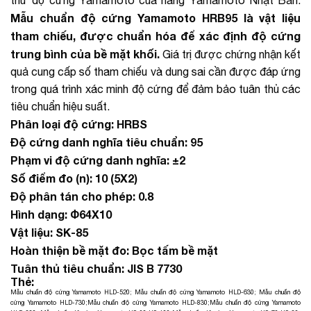
thử độ cứng Yamamoto của hãng Yamamoto Nhật Bản.
Mẫu chuẩn độ cứng Yamamoto HRB95 là vật liệu
tham chiếu, được chuẩn hóa để xác định độ cứng
trung bình của bề mặt khối.
Giá trị được chứng nhận kết
quả cung cấp số tham chiếu và dung sai cần được đáp ứng
trong quá trình xác minh độ cứng để đảm bảo tuân thủ các
tiêu chuẩn hiệu suất.
Phân loại độ cứng: HRBS
Độ cứng danh nghĩa tiêu chuẩn: 95
Phạm vi độ cứng danh nghĩa: ±2
Số điểm đo (n): 10 (5X2)
Độ phân tán cho phép: 0.8
Hình dạng: Φ64X10
Vật liệu: SK-85
Hoàn thiện bề mặt đo: Bọc tấm bề ​​mặt
Tuân thủ tiêu chuẩn: JIS B 7730
Thẻ:
Mẫu chuẩn độ cứng Yamamoto HLD-520
;
Mẫu chuẩn độ cứng Yamamoto HLD-630
;
Mẫu chuẩn độ
cứng Yamamoto HLD-730
;
Mẫu chuẩn độ cứng Yamamoto HLD-830
;
Mẫu chuẩn độ cứng Yamamoto