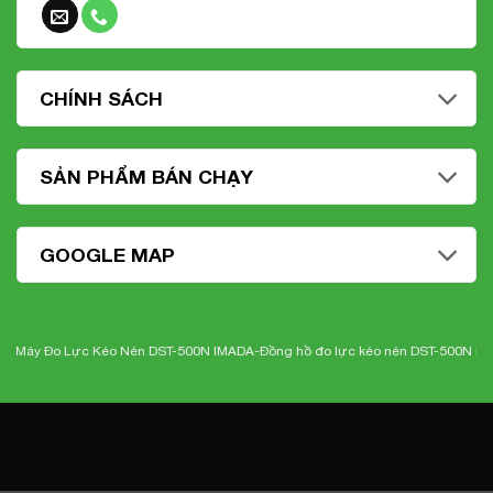
CHÍNH SÁCH
SẢN PHẨM BÁN CHẠY
GOOGLE MAP
Đo Lực Kéo Nén DST-500N IMADA-
Đồng hồ đo lực kéo nén DST-500N Imada
-Nhi