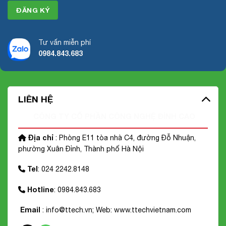
Tư vấn miễn phí
0984.843.683
LIÊN HỆ
CÔNG TY CỔ PHẦN CÔNG NGHỆ ĐỈNH CAO
Địa chỉ
: Phòng E11 tòa nhà C4, đường Đỗ Nhuận,
phường Xuân Đỉnh, Thành phố Hà Nội
Tel
: 024 2242.8148
Hotline
: 0984.843.683
Email
: info@ttech.vn; Web:
www.ttechvietnam.com