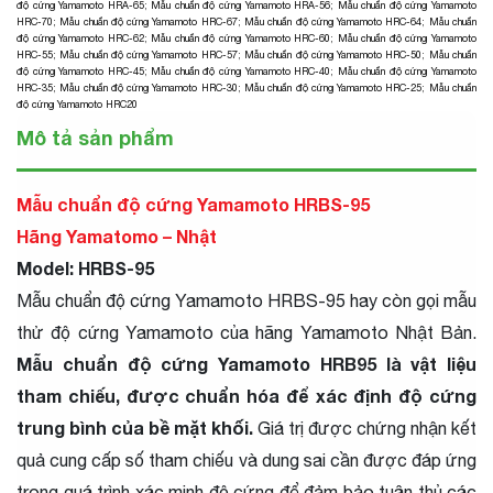
độ cứng Yamamoto HRA-65
;
Mẫu chuẩn độ cứng Yamamoto HRA-56
;
Mẫu chuẩn độ cứng Yamamoto
HRC-70
;
Mẫu chuẩn độ cứng Yamamoto HRC-67
;
Mẫu chuẩn độ cứng Yamamoto HRC-64
;
Mẫu chuẩn
độ cứng Yamamoto HRC-62
;
Mẫu chuẩn độ cứng Yamamoto HRC-60
;
Mẫu chuẩn độ cứng Yamamoto
HRC-55
;
Mẫu chuẩn độ cứng Yamamoto HRC-57
;
Mẫu chuẩn độ cứng Yamamoto HRC-50
;
Mẫu chuẩn
độ cứng Yamamoto HRC-45
;
Mẫu chuẩn độ cứng Yamamoto HRC-40
;
Mẫu chuẩn độ cứng Yamamoto
HRC-35
;
Mẫu chuẩn độ cứng Yamamoto HRC-30
;
Mẫu chuẩn độ cứng Yamamoto HRC-25
;
Mẫu chuẩn
độ cứng Yamamoto HRC20
Mô tả sản phẩm
Mẫu chuẩn độ cứng Yamamoto HRBS-95
Hãng Yamatomo – Nhật
Model: HRBS-95
Mẫu chuẩn độ cứng Yamamoto HRBS-95 hay còn gọi mẫu
thử độ cứng Yamamoto của hãng Yamamoto Nhật Bản.
Mẫu chuẩn độ cứng Yamamoto HRB95 là vật liệu
tham chiếu, được chuẩn hóa để xác định độ cứng
trung bình của bề mặt khối.
Giá trị được chứng nhận kết
quả cung cấp số tham chiếu và dung sai cần được đáp ứng
trong quá trình xác minh độ cứng để đảm bảo tuân thủ các