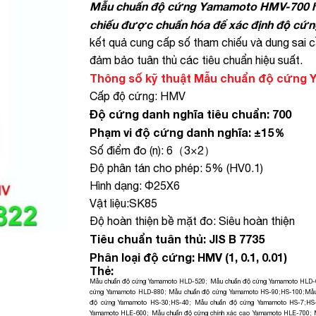
Mẫu chuẩn độ cứng Yamamoto HMV-700 hay
chiếu được chuẩn hóa để xác định độ cứng
kết quả cung cấp số tham chiếu và dung sai 
đảm bảo tuân thủ các tiêu chuẩn hiệu suất.
Thông số kỹ thuật
Mẫu chuẩn độ cứng 
Cấp độ cứng: HMV
Độ cứng danh nghĩa tiêu chuẩn: 700
Phạm vi độ cứng danh nghĩa: ±15％
Số điểm đo (n): 6（3×2）
Độ phân tán cho phép: 5% (HV0.1)
Hình dạng: Φ25X6
Vật liệu:SK85
Độ hoàn thiện bề mặt đo: Siêu hoàn thiện
Tiêu chuẩn tuân thủ: JIS B 7735
Phân loại độ cứng: HMV (1, 0.1, 0.01)
Thẻ:
Mẫu chuẩn độ cứng Yamamoto HLD-520
;
Mẫu chuẩn độ cứng Yamamoto HLD-
cứng Yamamoto HLD-880
;
Mẫu chuẩn độ cứng Yamamoto HS-90;HS-100
;
Mẫu
độ cứng Yamamoto HS-30;HS-40
;
Mẫu chuẩn độ cứng Yamamoto HS-7;HS
Yamamoto HLE-600
;
Mẫu chuẩn độ cứng chính xác cao Yamamoto HLE-700
;