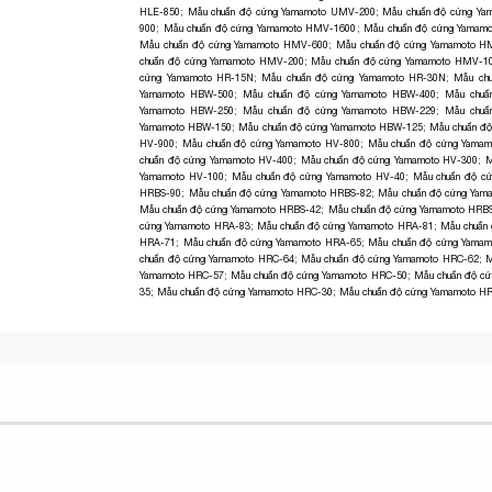
HLE-850
;
Mẫu chuẩn độ cứng Yamamoto UMV-200
;
Mẫu chuẩn độ cứng Y
900
;
Mẫu chuẩn độ cứng Yamamoto HMV-1600
;
Mẫu chuẩn độ cứng Yamam
Mẫu chuẩn độ cứng Yamamoto HMV-600
;
Mẫu chuẩn độ cứng Yamamoto H
chuẩn độ cứng Yamamoto HMV-200
;
Mẫu chuẩn độ cứng Yamamoto HMV-1
cứng Yamamoto HR-15N
;
Mẫu chuẩn độ cứng Yamamoto HR-30N
;
Mẫu ch
Yamamoto HBW-500
;
Mẫu chuẩn độ cứng Yamamoto HBW-400
;
Mẫu chuẩ
Yamamoto HBW-250
;
Mẫu chuẩn độ cứng Yamamoto HBW-229
;
Mẫu chuẩ
Yamamoto HBW-150
;
Mẫu chuẩn độ cứng Yamamoto HBW-125
;
Mẫu chuẩn đ
HV-900
;
Mẫu chuẩn độ cứng Yamamoto HV-800
;
Mẫu chuẩn độ cứng Yamam
chuẩn độ cứng Yamamoto HV-400
;
Mẫu chuẩn độ cứng Yamamoto HV-300
;
M
Yamamoto HV-100
;
Mẫu chuẩn độ cứng Yamamoto HV-40
;
Mẫu chuẩn độ c
HRBS-90
;
Mẫu chuẩn độ cứng Yamamoto HRBS-82
;
Mẫu chuẩn độ cứng Yam
Mẫu chuẩn độ cứng Yamamoto HRBS-42
;
Mẫu chuẩn độ cứng Yamamoto HRB
cứng Yamamoto HRA-83
;
Mẫu chuẩn độ cứng Yamamoto HRA-81
;
Mẫu chuẩn
HRA-71
;
Mẫu chuẩn độ cứng Yamamoto HRA-65
;
Mẫu chuẩn độ cứng Yama
chuẩn độ cứng Yamamoto HRC-64
;
Mẫu chuẩn độ cứng Yamamoto HRC-62
;
M
Yamamoto HRC-57
;
Mẫu chuẩn độ cứng Yamamoto HRC-50
;
Mẫu chuẩn độ c
35
;
Mẫu chuẩn độ cứng Yamamoto HRC-30
;
Mẫu chuẩn độ cứng Yamamoto H