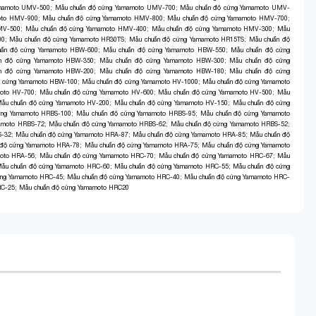
amamoto UMV-500
;
Mẫu chuẩn độ cứng Yamamoto UMV-700
;
Mẫu chuẩn độ cứng Yamamoto UMV-
oto HMV-900
;
Mẫu chuẩn độ cứng Yamamoto HMV-800
;
Mẫu chuẩn độ cứng Yamamoto HMV-700
;
MV-500
;
Mẫu chuẩn độ cứng Yamamoto HMV-400
;
Mẫu chuẩn độ cứng Yamamoto HMV-300
;
Mẫu
00
;
Mẫu chuẩn độ cứng Yamamoto HR30TS
;
Mẫu chuẩn độ cứng Yamamoto HR15TS
;
Mẫu chuẩn độ
uẩn độ cứng Yamamoto HBW-600
;
Mẫu chuẩn độ cứng Yamamoto HBW-550
;
Mẫu chuẩn độ cứng
n độ cứng Yamamoto HBW-350
;
Mẫu chuẩn độ cứng Yamamoto HBW-300
;
Mẫu chuẩn độ cứng
n độ cứng Yamamoto HBW-200
;
Mẫu chuẩn độ cứng Yamamoto HBW-180
;
Mẫu chuẩn độ cứng
ộ cứng Yamamoto HBW-100
;
Mẫu chuẩn độ cứng Yamamoto HV-1000
;
Mẫu chuẩn độ cứng Yamamoto
oto HV-700
;
Mẫu chuẩn độ cứng Yamamoto HV-600
;
Mẫu chuẩn độ cứng Yamamoto HV-500
;
Mẫu
ẫu chuẩn độ cứng Yamamoto HV-200
;
Mẫu chuẩn độ cứng Yamamoto HV-150
;
Mẫu chuẩn độ cứng
ứng Yamamoto HRBS-100
;
Mẫu chuẩn độ cứng Yamamoto HRBS-95
;
Mẫu chuẩn độ cứng Yamamoto
amoto HRBS-72
;
Mẫu chuẩn độ cứng Yamamoto HRBS-62
;
Mẫu chuẩn độ cứng Yamamoto HRBS-52
;
S-32
;
Mẫu chuẩn độ cứng Yamamoto HRA-87
;
Mẫu chuẩn độ cứng Yamamoto HRA-85
;
Mẫu chuẩn độ
 độ cứng Yamamoto HRA-78
;
Mẫu chuẩn độ cứng Yamamoto HRA-75
;
Mẫu chuẩn độ cứng Yamamoto
moto HRA-56
;
Mẫu chuẩn độ cứng Yamamoto HRC-70
;
Mẫu chuẩn độ cứng Yamamoto HRC-67
;
Mẫu
ẫu chuẩn độ cứng Yamamoto HRC-60
;
Mẫu chuẩn độ cứng Yamamoto HRC-55
;
Mẫu chuẩn độ cứng
ứng Yamamoto HRC-45
;
Mẫu chuẩn độ cứng Yamamoto HRC-40
;
Mẫu chuẩn độ cứng Yamamoto HRC-
RC-25
;
Mẫu chuẩn độ cứng Yamamoto HRC20