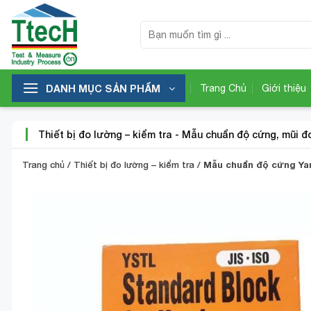
Bỏ
qua
Tìm
kiếm:
nội
dung
DANH MỤC SẢN PHẨM
Trang Chủ
Giới thiệu
Thiết bị đo lường – kiểm tra
-
Mẫu chuẩn độ cứng, mũi đ
Trang chủ
/
Thiết bị đo lường – kiểm tra
/
Mẫu chuẩn độ cứng Y