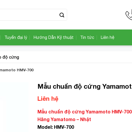
Tuyển đại lý
Hướng Dẫn Kỹ thuật
Tin tức
Liên hệ
o độ cứng
amamoto HMV-700
Mẫu chuẩn độ cứng Yamamot
Liên hệ
Add to
Wishlist
Mẫu chuẩn độ cứng Yamamoto HMV-700
Hãng Yamatomo – Nhật
Model: HMV-700