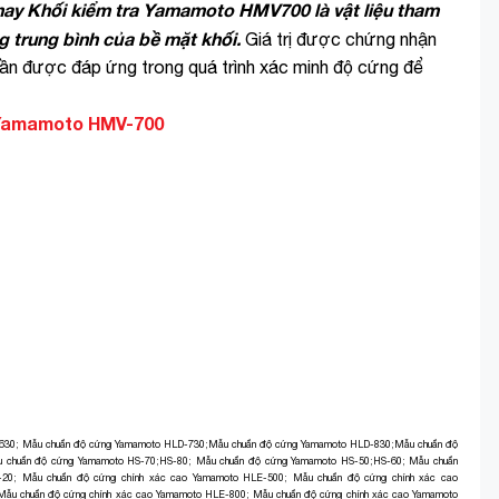
 Khối kiểm tra Yamamoto HMV700 là vật liệu tham
 trung bình của bề mặt khối.
Giá trị được chứng nhận
cần được đáp ứng trong quá trình xác minh độ cứng để
Yamamoto HMV-700
630
;
Mẫu chuẩn độ cứng Yamamoto HLD-730
;
Mẫu chuẩn độ cứng Yamamoto HLD-830
;
Mẫu chuẩn độ
 chuẩn độ cứng Yamamoto HS-70;HS-80
;
Mẫu chuẩn độ cứng Yamamoto HS-50;HS-60
;
Mẫu chuẩn
-20
;
Mẫu chuẩn độ cứng chính xác cao Yamamoto HLE-500
;
Mẫu chuẩn độ cứng chính xác cao
Mẫu chuẩn độ cứng chính xác cao Yamamoto HLE-800
;
Mẫu chuẩn độ cứng chính xác cao Yamamoto