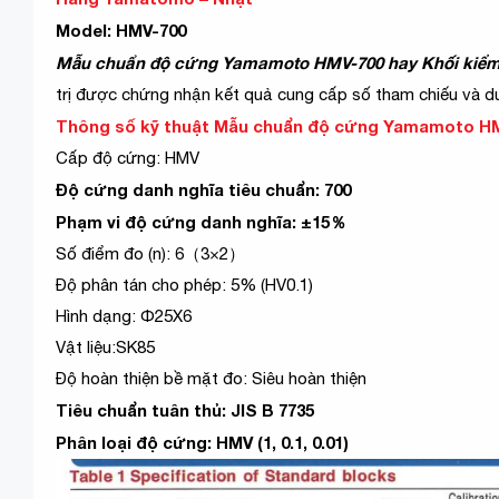
Model: HMV-700
Mẫu chuẩn độ cứng Yamamoto HMV-700 hay Khối kiểm tr
trị được chứng nhận kết quả cung cấp số tham chiếu và d
Thông số kỹ thuật
Mẫu chuẩn độ cứng Yamamoto H
Cấp độ cứng: HMV
Độ cứng danh nghĩa tiêu chuẩn: 700
Phạm vi độ cứng danh nghĩa: ±15％
Số điểm đo (n): 6（3×2）
Độ phân tán cho phép: 5% (HV0.1)
Hình dạng: Φ25X6
Vật liệu:SK85
Độ hoàn thiện bề mặt đo: Siêu hoàn thiện
Tiêu chuẩn tuân thủ: JIS B 7735
Phân loại độ cứng: HMV (1, 0.1, 0.01)