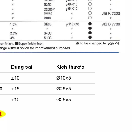
Dung sai
Kích thước
±10
Ø10×5
0
±15
Ø26×5
±10
Ø25×5